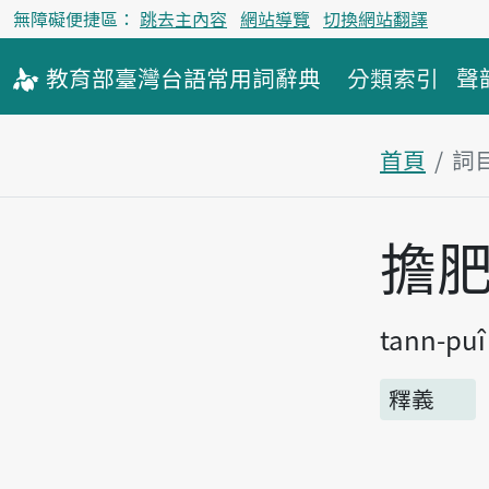
無障礙便捷區：
跳去主內容
網站導覽
切換網站翻譯
教育部
臺灣台語
常用詞
辭典
分類索引
聲
首頁
詞
主內容區
擔
tann-puî
釋義