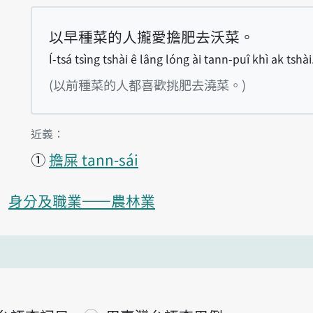
以早種菜的人攏愛擔肥去沃菜。
Í-tsá tsìng tshài ê lâng lóng ài tann-puî khì ak tshài
(以前種菜的人都喜歡挑肥去澆菜。)
第1項釋義的
近義：
①
擔屎 tann-sái
身分及職業——農林業