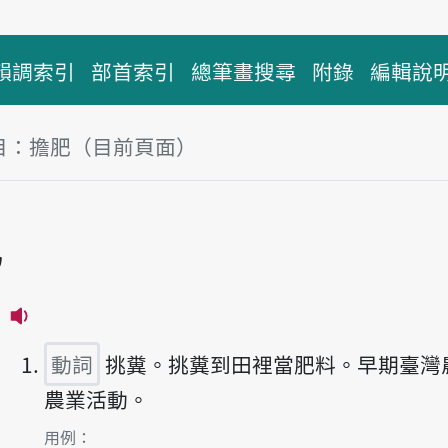
韻調索引
部首索引
總筆畫搜尋
附錄
編輯說
目：擔肥（目前頁面）
塊
肥
播放主音讀tann-puî
動詞
挑糞。挑糞到田裡當肥料。早期臺灣
農業活動。
第1項釋義的
用例：