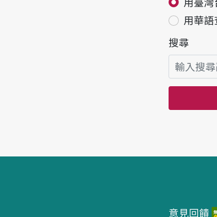
用臺灣
用華語
搜尋
頁腳區塊
意見回饋