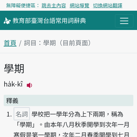
無障礙便捷區：
跳去主內容
網站導覽
切換網站翻譯
教育部
臺灣台語
常用詞
辭典
首頁
詞目：學期（目前頁面）
學期
主內容區塊
ha̍k-kî
播放主音讀ha̍k-kî
釋義
名詞
學校把一學年分為上下兩期，稱為
「學期」。由本年八月秋季開學到次年一月
寒假是第一學期，次年二月春季開學到七月