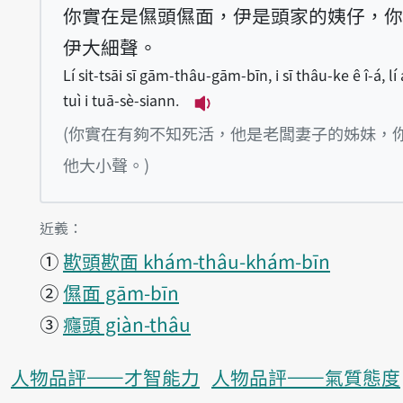
你實在是儑頭儑面，伊是頭家的姨仔，你
伊大細聲。
Lí si̍t-tsāi sī gām-thâu-gām-bīn, i sī thâu-ke ê î-á, lí
tuì i tuā-sè-siann.
播放例句Lí si̍t-tsāi sī gām
(你實在有夠不知死活，他是老闆妻子的姊妹，
他大小聲。)
第1項釋義的
近義：
①
歁頭歁面 khám-thâu-khám-bīn
②
儑面 gām-bīn
③
癮頭 giàn-thâu
人物品評——才智能力
人物品評——氣質態度