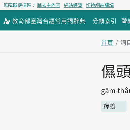
無障礙便捷區：
跳去主內容
網站導覽
切換網站翻譯
教育部
臺灣台語
常用詞
辭典
分類索引
聲
首頁
詞
主內容區
儑
gām-thâ
釋義