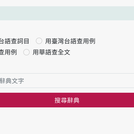
台語查詞目
用臺灣台語查用例
查用例
用華語查全文
搜尋辭典