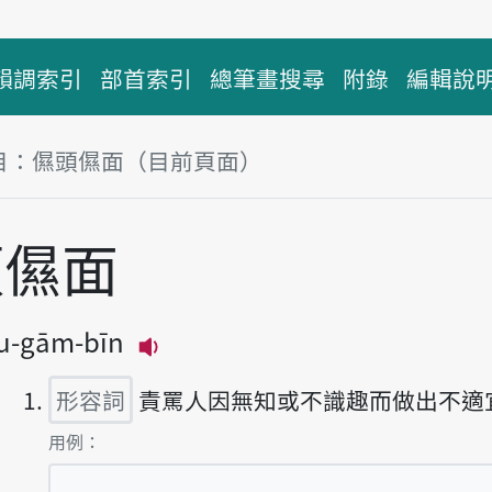
韻調索引
部首索引
總筆畫搜尋
附錄
編輯說
目：儑頭儑面（目前頁面）
塊
頭儑面
u-gām-bīn
播放主音讀gām-thâu-gām-bīn
形容詞
責罵人因無知或不識趣而做出不適
第1項釋義的
用例：