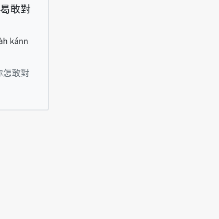
曷敢對
 a̍h kánn
-thâu-gām-bīn, i sī thâu-ke ê î-á, lí a̍h kánn t
你怎敢對