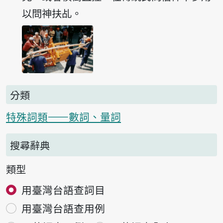
以問神扶乩。
分類
特殊詞類——數詞、量詞
搜尋辭典
類型
用臺灣台語查詞目
用臺灣台語查用例