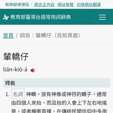
無障礙便捷區：
跳去主內容
網站導覽
切換網站翻譯
教育部
臺灣台語
常用詞
辭典
首頁
詞目：輦轎仔（目前頁面）
輦轎仔
主內容區塊
lián-kiō-á
播放主音讀lián-kiō-á
釋義
名詞
神轎。放有神像或神符的轎子，通常
由四個人來抬，而且抬的人會上下左右地搖
晃，或者橫衝直撞，在傳統民間信仰中多用