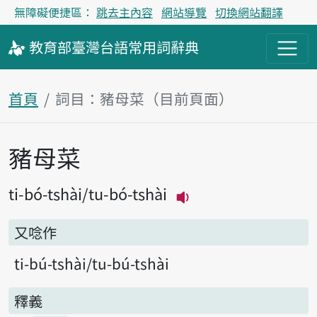
無障礙便捷區：
跳去主內容
網站導覽
切換網站翻譯
教育部
臺灣台語
常用詞
辭典
首頁
詞目：豬母菜（目前頁面）
豬母菜
主內容區塊
ti-bó-tshài
tu-bó-tshài
播放主音讀ti-bó-tsh
又唸作
ti-bú-tshài
tu-bú-tshài
釋義