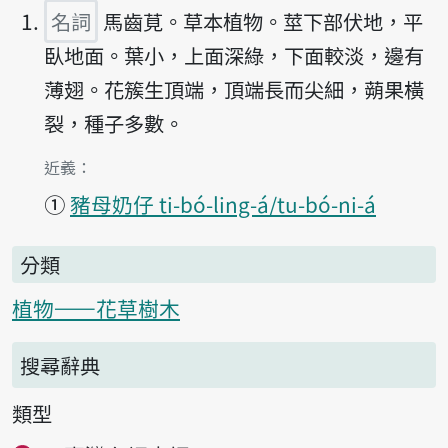
名詞
馬齒莧。草本植物。莖下部伏地，平
臥地面。葉小，上面深綠，下面較淡，邊有
薄翅。花簇生頂端，頂端長而尖細，蒴果橫
裂，種子多數。
第1項釋義的
近義：
①
豬母奶仔 ti-bó-ling-á/tu-bó-ni-á
分類
植物——花草樹木
搜尋辭典
類型