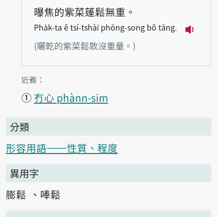
曝焦的紫菜蓬鬆無重。
Pha̍k-ta ê tsí-tshài phōng-song bô tāng.
播放例句P
(曬乾的紫菜鬆散沒重量。)
第1項釋義的
近義：
①
冇心 phànn-sim
分類
形容用語——性質、程度
異用字
膨鬆
唪鬆