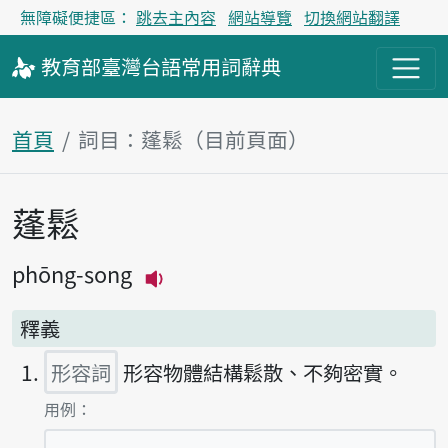
無障礙便捷區：
跳去主內容
網站導覽
切換網站翻譯
教育部
臺灣台語
常用詞
辭典
首頁
詞目：蓬鬆（目前頁面）
蓬鬆
主內容區塊
phōng-song
播放主音讀phōng-song
釋義
形容詞
形容物體結構鬆散、不夠密實。
第1項釋義的
用例：