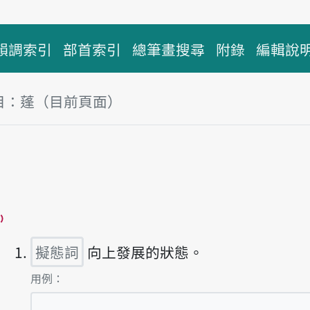
韻調索引
部首索引
總筆畫搜尋
附錄
編輯說
目：蓬（目前頁面）
塊
播放主音讀phōng
擬態詞
向上發展的狀態。
第1項釋義的
用例：