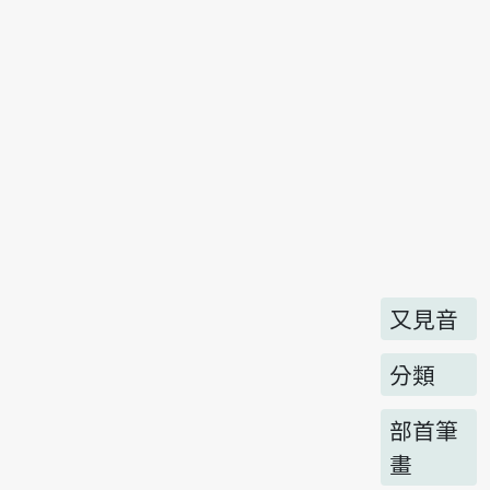
又見音
分類
部首筆
畫