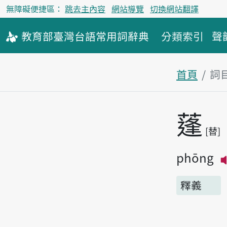
無障礙便捷區：
跳去主內容
網站導覽
切換網站翻譯
教育部
臺灣台語
常用詞
辭典
分類索引
聲
首頁
詞
主內容區
蓬
替
phōng
釋義