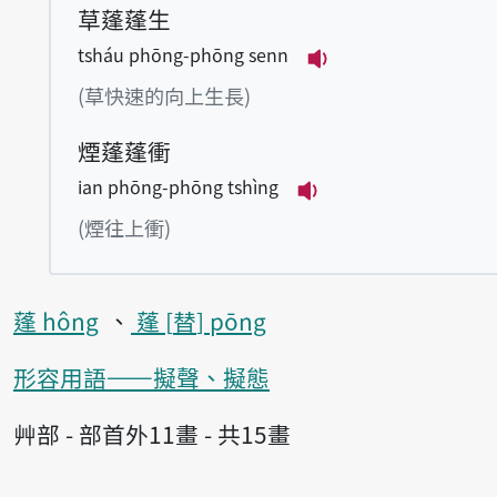
草蓬蓬生
tsháu phōng-phōng senn
播放例句tsháu ph
(草快速的向上生長)
煙蓬蓬衝
ian phōng-phōng tshìng
播放例句ian phōng
(煙往上衝)
蓬 hông
蓬
替
pōng
形容用語——擬聲、擬態
艸部 - 部首外11畫 - 共15畫