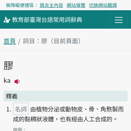
無障礙便捷區：
跳去主內容
網站導覽
切換網站翻譯
教育部
臺灣台語
常用詞
辭典
首頁
詞目：膠（目前頁面）
膠
主內容區塊
ka
播放主音讀ka
釋義
名詞
由植物分泌或動物皮、骨、角熬製而
成的黏稠狀液體，也有經由人工合成的。
第1項釋義的
用例：