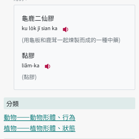
龜鹿二仙膠
ku lo̍k jī sian ka
播放例句ku lo̍k jī sian ka
(用龜板和鹿茸一起煉製而成的一種中藥)
黏膠
liâm-ka
播放例句liâm-ka
(黏膠)
分類
動物——動物形體、行為
植物——植物形體、狀態