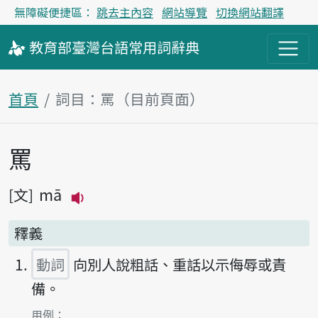
無障礙便捷區：
跳去主內容
網站導覽
切換網站翻譯
教育部
臺灣台語
常用詞
辭典
首頁
詞目：罵（目前頁面）
罵
主內容區塊
mā
文
播放主音讀mā
釋義
動詞
向別人說粗話、重話以示侮辱或責
備。
第1項釋義的
用例：