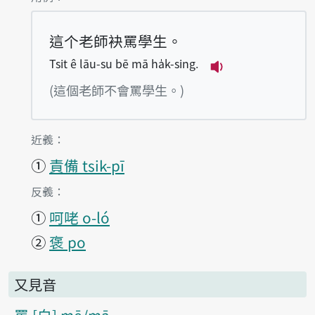
這个老師袂罵學生。
Tsit ê lāu-su bē mā ha̍k-sing.
播放例句Tsit ê lā
(這個老師不會罵學生。)
第1項釋義的
近義：
①
責備 tsik-pī
第1項釋義的
反義：
①
呵咾 o-ló
②
褒 po
又見音