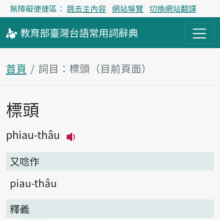
無障礙便捷區：
跳去主內容
網站導覽
切換網站翻譯
教育部
臺灣台語
常用詞
辭典
首頁
詞目：標頭（目前頁面）
標頭
主內容區塊
phiau-thâu
播放主音讀phiau-thâu
又唸作
piau-thâu
釋義