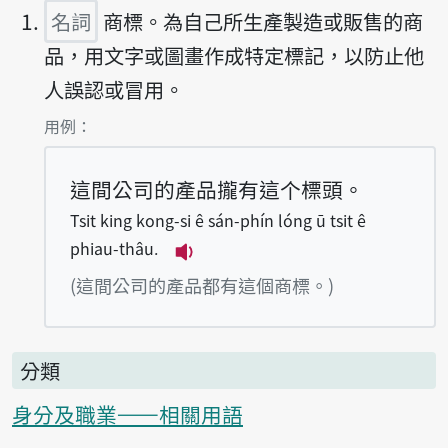
名詞
商標。為自己所生產製造或販售的商
品，用文字或圖畫作成特定標記，以防止他
人誤認或冒用。
第1項釋義的
用例：
這間公司的產品攏有這个標頭。
Tsit king kong-si ê sán-phín lóng ū tsit ê
phiau-thâu.
播放例句Tsit king kong-si ê sá
(這間公司的產品都有這個商標。)
分類
身分及職業——相關用語