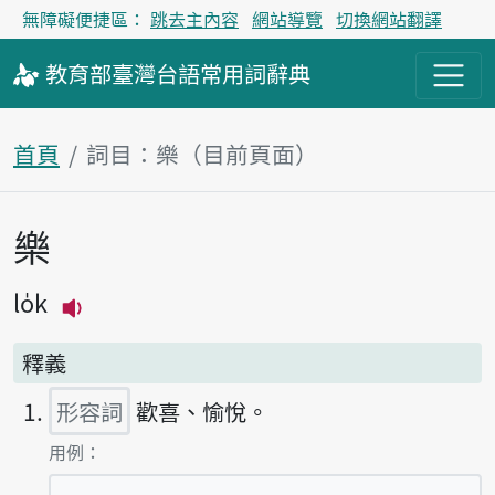
無障礙便捷區：
跳去主內容
網站導覽
切換網站翻譯
教育部
臺灣台語
常用詞
辭典
首頁
詞目：樂（目前頁面）
樂
主內容區塊
lo̍k
播放主音讀lo̍k
釋義
形容詞
歡喜、愉悅。
第1項釋義的
用例：