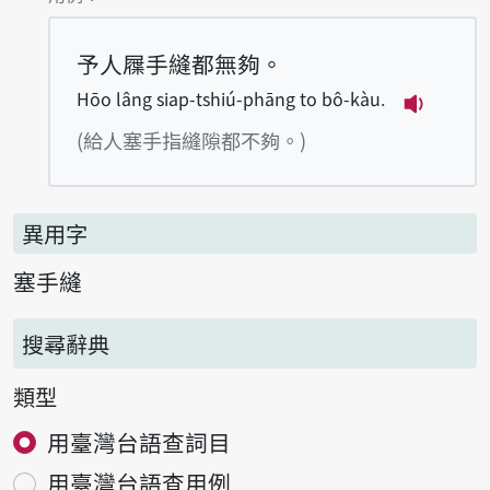
予人屧手縫都無夠。
Hōo lâng siap-tshiú-phāng to bô-kàu.
播放例句Hō
(給人塞手指縫隙都不夠。)
異用字
塞手縫
搜尋辭典
類型
用臺灣台語查詞目
用臺灣台語查用例