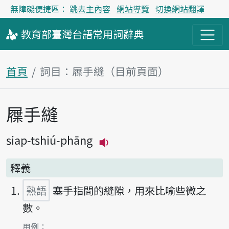
無障礙便捷區：
跳去主內容
網站導覽
切換網站翻譯
教育部
臺灣台語
常用詞
辭典
首頁
詞目：屧手縫（目前頁面）
屧手縫
主內容區塊
siap-tshiú-phāng
播放主音讀siap-tshiú-ph
釋義
熟語
塞手指間的縫隙，用來比喻些微之
數。
第1項釋義的
用例：