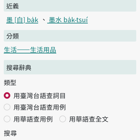
近義
墨
白
ba̍k
墨水 ba̍k-tsuí
分類
生活——生活用品
搜尋辭典
類型
用臺灣台語查詞目
用臺灣台語查用例
用華語查用例
用華語查全文
搜尋