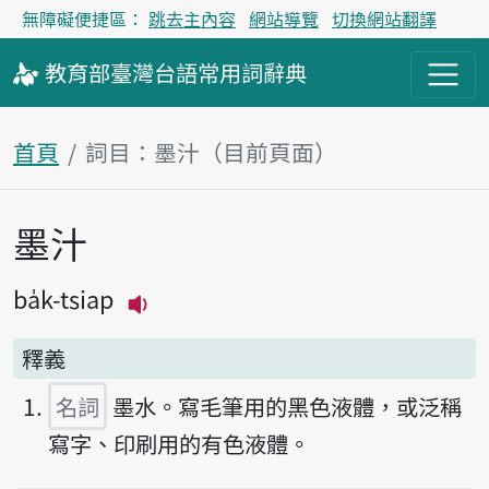
無障礙便捷區：
跳去主內容
網站導覽
切換網站翻譯
教育部
臺灣台語
常用詞
辭典
首頁
詞目：墨汁（目前頁面）
墨汁
主內容區塊
ba̍k-tsiap
播放主音讀ba̍k-tsiap
釋義
名詞
墨水。寫毛筆用的黑色液體，或泛稱
寫字、印刷用的有色液體。