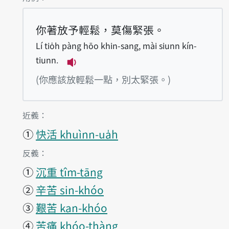
你著放予輕鬆，莫傷緊張。
Lí tio̍h pàng hōo khin-sang, mài siunn kín-
tiunn.
播放例句Lí tio̍h pàng hōo khin-san
(你應該放輕鬆一點，別太緊張。)
第1項釋義的
近義：
①
快活 khuìnn-ua̍h
第1項釋義的
反義：
①
沉重 tîm-tāng
②
辛苦 sin-khóo
③
艱苦 kan-khóo
④
苦痛 khóo-thàng