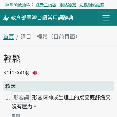
無障礙便捷區：
跳去主內容
網站導覽
切換網站翻譯
教育部
臺灣台語
常用詞
辭典
首頁
詞目：輕鬆（目前頁面）
輕鬆
主內容區塊
khin-sang
播放主音讀khin-sang
釋義
形容詞
形容精神或生理上的感受既舒緩又
沒有壓力。
第1項釋義的
用例：