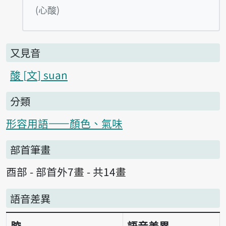
播放例句sim-sng
(心酸)
又見音
酸
文
suan
分類
形容用語——顏色、氣味
部首筆畫
酉部 - 部首外7畫 - 共14畫
語音差異
腔
語音差異