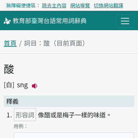
無障礙便捷區：
跳去主內容
網站導覽
切換網站翻譯
教育部
臺灣台語
常用詞
辭典
首頁
詞目：酸（目前頁面）
酸
主內容區塊
sng
白
播放主音讀sng
釋義
形容詞
像醋或是梅子一樣的味道。
第1項釋義的
用例：