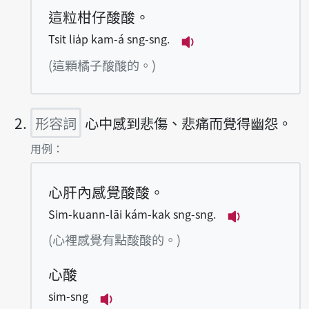
這粒柑仔酸酸。
Tsit lia̍p kam-á sng-sng.
播放例句Tsit lia̍p k
(這顆橘子酸酸的。)
形容詞
心中感到悲傷、悲痛而覺得幽怨。
第2項釋義的
用例：
心肝內感覺酸酸。
Sim-kuann-lāi kám-kak sng-sng.
播放例句Sim-k
(心裡感覺有點酸酸的。)
心酸
sim-sng