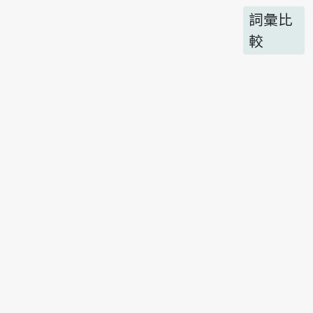
詞彙比
較