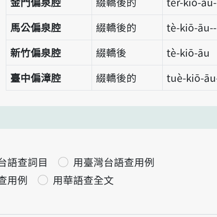
金門偏泉腔
綴轎後的
tèr-kiō-āu-
馬公偏泉腔
綴轎後的
tè-kiō-āu-
新竹偏泉腔
綴轎後
tè-kiō-āu
臺中偏漳腔
綴轎後的
tuè-kiō-āu
台語查詞目
用臺灣台語查用例
查用例
用華語查全文