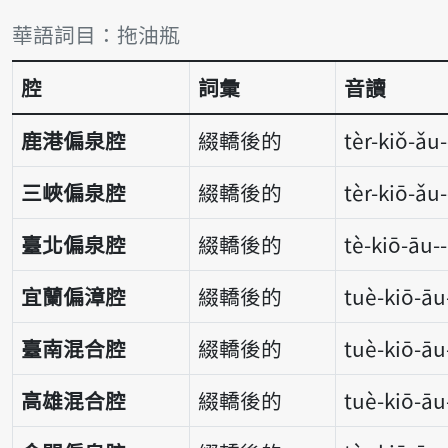
詞彙比較表
華語詞目：拖油瓶
腔
詞彙
音讀
鹿港偏泉腔
綴轎後的
tèr-kiǒ-ǎu-
三峽偏泉腔
綴轎後的
tèr-kiō-ǎu-
臺北偏泉腔
綴轎後的
tè-kiō-āu-
宜蘭偏漳腔
綴轎後的
tuè-kiō-āu
臺南混合腔
綴轎後的
tuè-kiō-āu
高雄混合腔
綴轎後的
tuè-kiō-āu