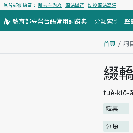
無障礙便捷區：
跳去主內容
網站導覽
切換網站翻譯
教育部
臺灣台語
常用詞
辭典
分類索引
聲
首頁
詞
主內容區
綴
tuè-kiō-
釋義
分類