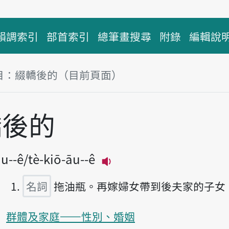
韻調索引
部首索引
總筆畫搜尋
附錄
編輯說
目：綴轎後的（目前頁面）
塊
轎後的
āu--ê
tè-kiō-āu--ê
播放主音讀tuè-kiō-āu--
名詞
拖油瓶。再嫁婦女帶到後夫家的子女
群體及家庭——性別、婚姻