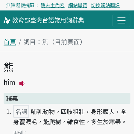
無障礙便捷區：
跳去主內容
網站導覽
切換網站翻譯
教育部
臺灣台語
常用詞
辭典
首頁
詞目：熊（目前頁面）
熊
主內容區塊
hîm
播放主音讀hîm
釋義
名詞
哺乳動物。四肢粗壯，身形龐大，全
身覆濃毛，能爬樹，雜食性，多生於寒帶。
第1項釋義的
用例：