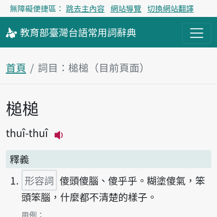
無障礙便捷區：
跳去主內容
網站導覽
切換網站翻譯
教育部
臺灣台語
常用詞
辭典
首頁
詞目：槌槌（目前頁面）
槌槌
主內容區塊
thuî-thuî
播放主音讀thuî-thuî
釋義
形容詞
傻頭傻腦、傻乎乎。糊塗傻氣，笨
頭笨腦，什麼都不清楚的樣子。
第1項釋義的
用例：