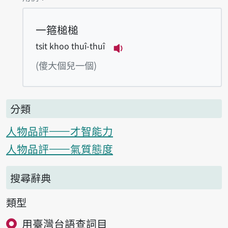
一箍槌槌
tsi̍t khoo thuî-thuî
播放例句tsi̍t khoo thuî-
(傻大個兒一個)
分類
人物品評——才智能力
人物品評——氣質態度
搜尋辭典
類型
用臺灣台語查詞目