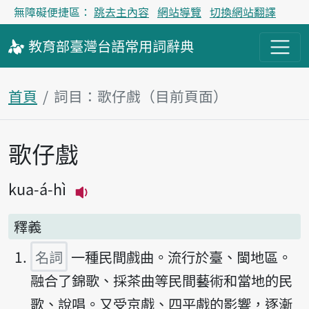
無障礙便捷區：
跳去主內容
網站導覽
切換網站翻譯
教育部
臺灣台語
常用詞
辭典
首頁
詞目：歌仔戲（目前頁面）
歌仔戲
主內容區塊
kua-á-hì
播放主音讀kua-á-hì
釋義
名詞
一種民間戲曲。流行於臺、閩地區。
融合了錦歌、採茶曲等民間藝術和當地的民
歌、說唱。又受京戲、四平戲的影響，逐漸