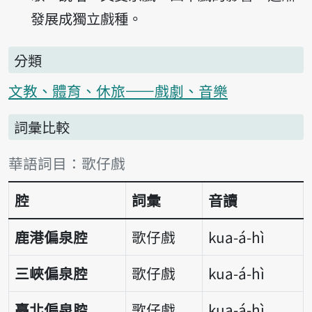
發展成獨立戲種。
分類
文教、體育、休旅——戲劇、音樂
詞彙比較
詞彙比較表
華語詞目：歌仔戲
腔
詞彙
音讀
鹿港偏泉腔
歌仔戲
kua-á-hì
三峽偏泉腔
歌仔戲
kua-á-hì
臺北偏泉腔
歌仔戲
kua-á-hì