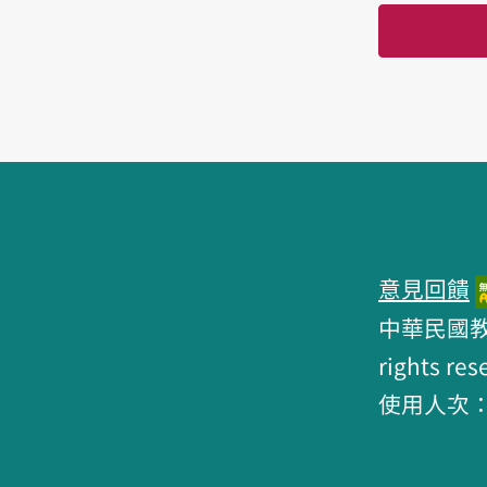
頁腳區塊
意見回饋
中華民國教育部 
rights res
使用人次：6