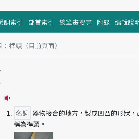
韻調索引
部首索引
總筆畫搜尋
附錄
編輯說
目：榫頭（目前頁面）
塊
頭
u
播放主音讀sún-thâu
名詞
器物接合的地方，製成凹凸的形狀，
稱為榫頭。