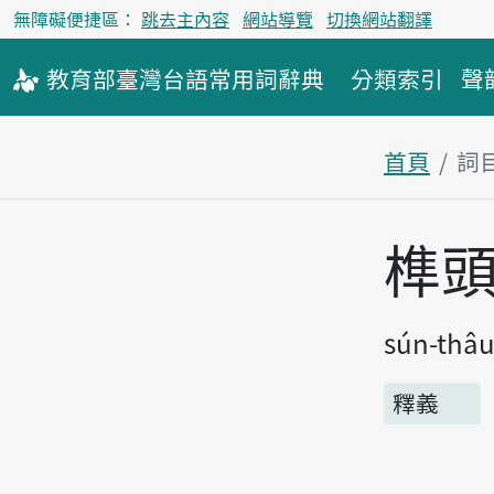
無障礙便捷區：
跳去主內容
網站導覽
切換網站翻譯
教育部
臺灣台語
常用詞
辭典
分類索引
聲
首頁
詞
主內容區
榫
sún-thâ
釋義