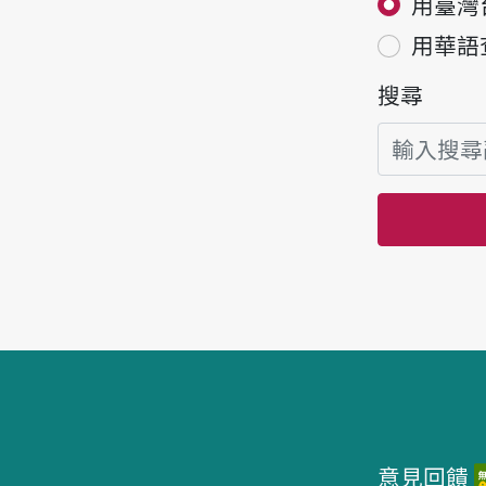
用臺灣
用華語
搜尋
頁腳區塊
意見回饋