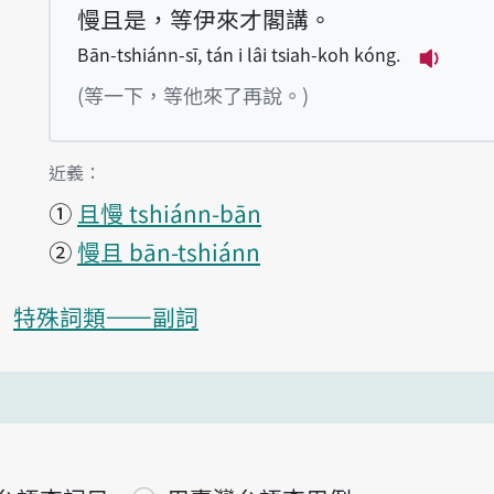
慢且是，等伊來才閣講。
Bān-tshiánn-sī, tán i lâi tsiah-koh kóng.
播放例句B
(等一下，等他來了再說。)
第1項釋義的
近義：
①
且慢 tshiánn-bān
②
慢且 bān-tshiánn
特殊詞類——副詞