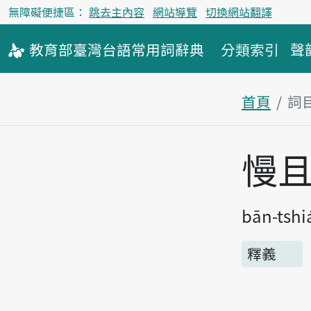
無障礙便捷區：
跳去主內容
網站導覽
切換網站翻譯
教育部
臺灣台語
常用詞
辭典
分類索引
聲
首頁
詞
主內容區
慢
bān-tshi
釋義