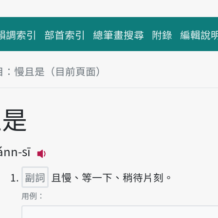
韻調索引
部首索引
總筆畫搜尋
附錄
編輯說
目：慢且是（目前頁面）
塊
且是
ánn-sī
播放主音讀bān-tshiánn-sī
副詞
且慢、等一下、稍待片刻。
第1項釋義的
用例：