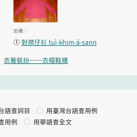
第1項釋義的
近義：
①
對襟仔衫 tuì-khim-á-sann
衣著裝扮——衣帽鞋襪
台語查詞目
用臺灣台語查用例
查用例
用華語查全文