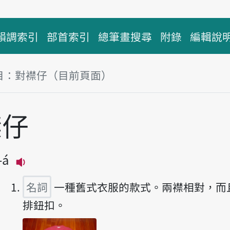
韻調索引
部首索引
總筆畫搜尋
附錄
編輯說
目：對襟仔（目前頁面）
塊
襟仔
-á
播放主音讀tuì-khim-á
名詞
一種舊式衣服的款式。兩襟相對，而
排鈕扣。