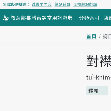
無障礙便捷區：
跳去主內容
網站導覽
切換網站翻譯
教育部
臺灣台語
常用詞
辭典
分類索引
聲
首頁
詞
主內容區
對
tuì-khim
釋義