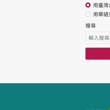
用臺灣
用華語
搜尋
頁腳區塊