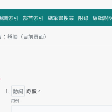
韻調索引
部首索引
總筆畫搜尋
附錄
編輯說
目：孵岫（目前頁面）
塊
岫
播放主音讀pū-siū
動詞
孵蛋。
第1項釋義的
用例：