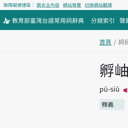
無障礙便捷區：
跳去主內容
網站導覽
切換網站翻譯
教育部
臺灣台語
常用詞
辭典
分類索引
聲
首頁
詞
主內容區
孵
pū-siū
釋義