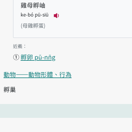
雞母孵岫
ke-bó pū-siū
播放例句ke-bó pū-siū
(母雞孵蛋)
第1項釋義的
近義：
①
孵卵 pū-nn̄g
動物——動物形體、行為
孵巢