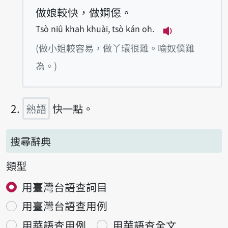
做娘較快，做𡢃僫。
Tsò niû khah khuài, tsò kán oh.
播放例句Tsò niû
(做小姐較容易，做丫環很難。喻奴僕難
為。)
熟語
快一點。
搜尋辭典
類型
用臺灣台語查詞目
用臺灣台語查用例
用華語查用例
用華語查全文