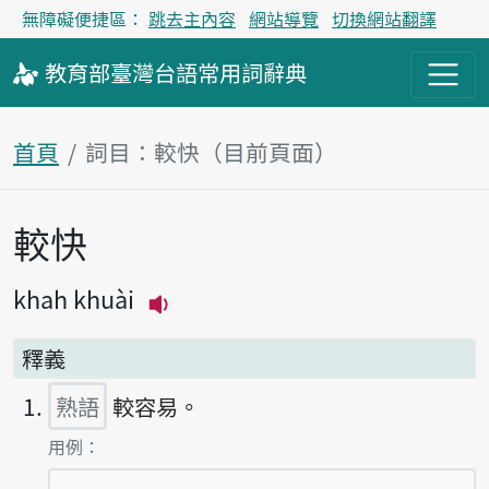
無障礙便捷區：
跳去主內容
網站導覽
切換網站翻譯
教育部
臺灣台語
常用詞
辭典
首頁
詞目：較快（目前頁面）
較快
主內容區塊
khah khuài
播放主音讀khah khuài
釋義
熟語
較容易。
第1項釋義的
用例：