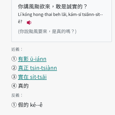
你講風颱欲來，敢是誠實的？
Lí kóng hong-thai beh lâi, kám-sī tsiânn-si̍t--
ê?
播放例句Lí kóng hong-thai beh lâi, kám
(你說颱風要來，是真的嗎？)
第1項釋義的
近義：
①
有影 ū-iánn
②
真正 tsin-tsiànn
③
實在 si̍t-tsāi
④
真的
第1項釋義的
反義：
①
假的 ké--ê