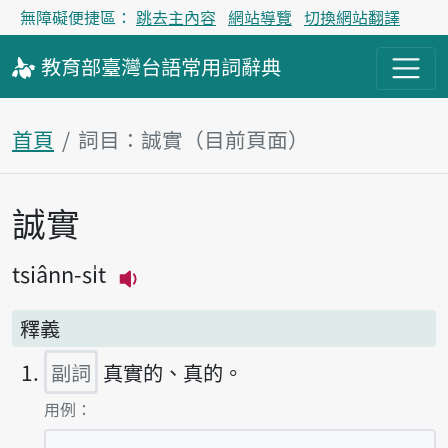
無障礙便捷區：
跳去主內容
網站導覽
切換網站翻譯
教育部
臺灣台語
常用詞
辭典
首頁
詞目：誠實（目前頁面）
誠實
主內容區塊
tsiânn-si̍t
播放主音讀tsiânn-si̍t
釋義
副詞
真實的、真的。
第1項釋義的
用例：