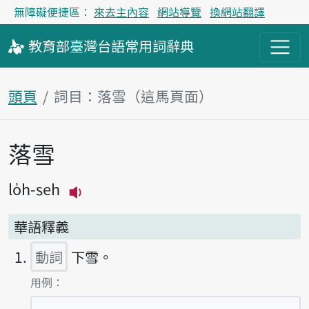
無障礙便捷區：
來去主內容
網站導覽
換網站翻譯
教育部
臺灣台語
常用詞
辭典
頭頁
詞目：落雪（這馬頁面）
落雪
主內容區
lo̍h-seh
播放主音讀lo̍h-seh
華語釋義
動詞
下雪。
第1項釋義的
用例：