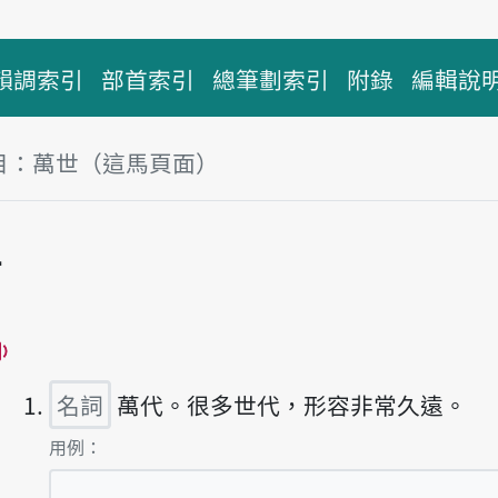
韻調索引
部首索引
總筆劃索引
附錄
編輯說
目：萬世（這馬頁面）
世
播放主音讀bān-sè
名詞
萬代。很多世代，形容非常久遠。
第1項釋義的
用例：