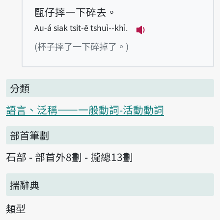
甌仔摔一下碎去。
Au-á siak tsi̍t-ē tshuì--khì.
播放例句Au-á siak ts
(杯子摔了一下碎掉了。)
分類
語言、泛稱——一般動詞-活動動詞
部首筆劃
石部 - 部首外8劃 - 攏總13劃
揣辭典
類型