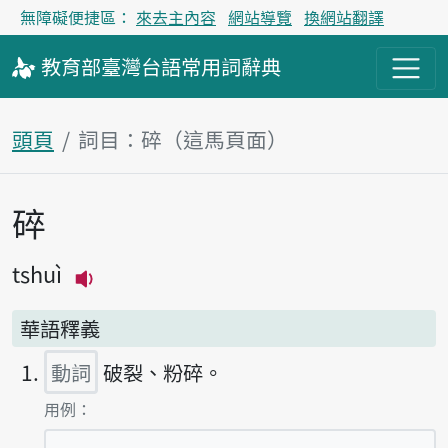
無障礙便捷區：
來去主內容
網站導覽
換網站翻譯
教育部
臺灣台語
常用詞
辭典
頭頁
詞目：碎（這馬頁面）
碎
主內容區
tshuì
播放主音讀tshuì
華語釋義
動詞
破裂、粉碎。
第1項釋義的
用例：