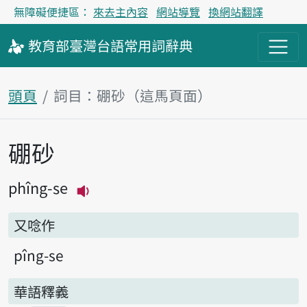
無障礙便捷區：
來去主內容
網站導覽
換網站翻譯
教育部
臺灣台語
常用詞
辭典
頭頁
詞目：硼砂（這馬頁面）
硼砂
主內容區
phîng-se
播放主音讀phîng-se
又唸作
pîng-se
華語釋義