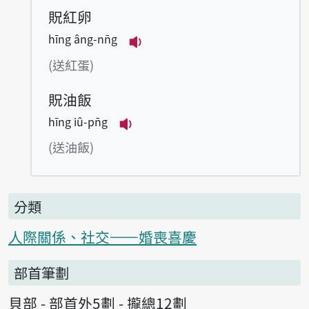
貺紅卵
hīng âng-nn̄g
播放例句hīng âng-nn̄g
(送紅蛋)
貺油飯
hīng iû-pn̄g
播放例句hīng iû-pn̄g
(送油飯)
分類
人際關係、社交——婚喪喜慶
部首筆劃
貝部 - 部首外5劃 - 攏總12劃