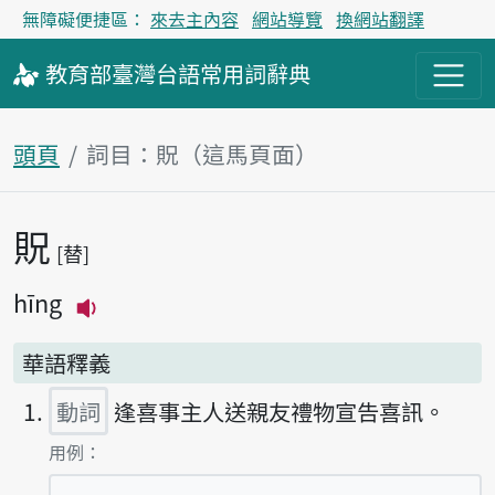
無障礙便捷區：
來去主內容
網站導覽
換網站翻譯
教育部
臺灣台語
常用詞
辭典
頭頁
詞目：貺（這馬頁面）
貺
主內容區
替
hīng
播放主音讀hīng
華語釋義
動詞
逢喜事主人送親友禮物宣告喜訊。
第1項釋義的
用例：