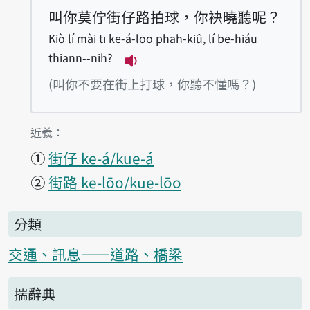
叫你莫佇街仔路拍球，你袂曉聽呢？
Kiò lí mài tī ke-á-lōo phah-kiû, lí bē-hiáu
thiann--nih?
播放例句Kiò lí mài tī ke-á-lōo
(叫你不要在街上打球，你聽不懂嗎？)
第1項釋義的
近義：
①
街仔 ke-á/kue-á
②
街路 ke-lōo/kue-lōo
分類
交通、訊息——道路、橋梁
揣辭典