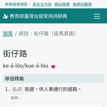
無障礙便捷區：
來去主內容
網站導覽
換網站翻譯
教育部
臺灣台語
常用詞
辭典
頭頁
詞目：街仔路（這馬頁面）
街仔路
主內容區
ke-á-lōo
kue-á-lōo
播放主音讀ke-á-lōo
華語釋義
名詞
街道。供人車通行的道路。
第1項釋義的
用例：