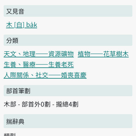
又見音
木
白
ba̍k
分類
天文、地理——資源礦物
植物——花草樹木
生養、醫療——生養老死
人際關係、社交——婚喪喜慶
部首筆劃
木部 - 部首外0劃 - 攏總4劃
揣辭典
類型