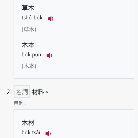
草木
tshó-bo̍k
播放例句tshó-bo̍k
(草木)
木本
bo̍k-pún
播放例句bo̍k-pún
(木本)
名詞
材料。
第2項釋義的
用例：
木材
bo̍k-tsâi