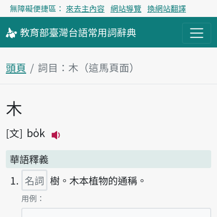
無障礙便捷區：
來去主內容
網站導覽
換網站翻譯
教育部
臺灣台語
常用詞
辭典
頭頁
詞目：木（這馬頁面）
木
主內容區
bo̍k
文
播放主音讀bo̍k
華語釋義
名詞
樹。木本植物的通稱。
第1項釋義的
用例：