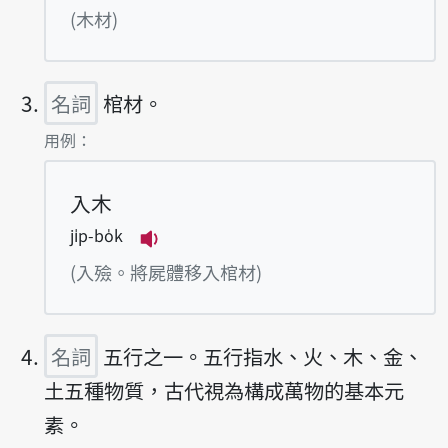
播放例句bo̍k-tsâi
(木材)
名詞
棺材。
第3項釋義的
用例：
入木
ji̍p-bo̍k
播放例句ji̍p-bo̍k
(入殮。將屍體移入棺材)
名詞
五行之一。五行指水、火、木、金、
土五種物質，古代視為構成萬物的基本元
素。