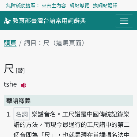
無障礙便捷區：
來去主內容
網站導覽
換網站翻譯
教育部
臺灣台語
常用詞
辭典
頭頁
詞目：尺（這馬頁面）
尺
主內容區
替
tshe
播放主音讀tshe
華語釋義
名詞
樂譜音名。工尺譜是中國傳統記錄樂
譜的方法，而現今最通行的工尺譜中的第二
個音即為「尺」，也就是現在首調唱名法中