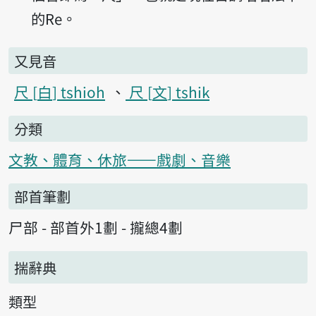
的Re。
又見音
尺
白
tshioh
尺
文
tshik
分類
文教、體育、休旅——戲劇、音樂
部首筆劃
尸部 - 部首外1劃 - 攏總4劃
揣辭典
類型