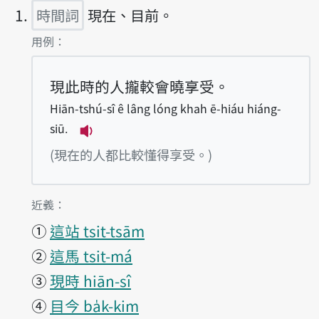
時間詞
現在、目前。
第1項釋義的
用例：
現此時的人攏較會曉享受。
Hiān-tshú-sî ê lâng lóng khah ē-hiáu hiáng-
siū.
播放例句Hiān-tshú-sî ê lâng lóng kha
(現在的人都比較懂得享受。)
第1項釋義的
近義：
①
這站 tsit-tsām
②
這馬 tsit-má
③
現時 hiān-sî
④
目今 ba̍k-kim