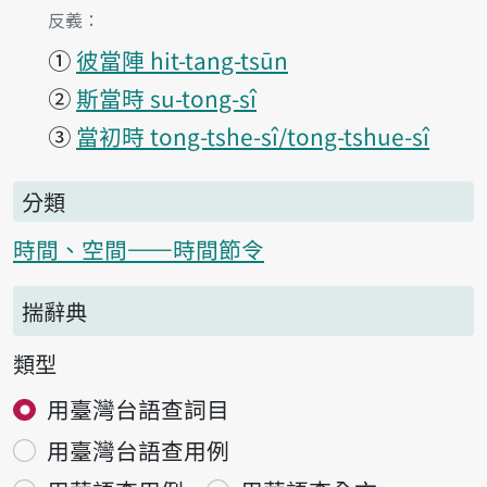
第1項釋義的
反義：
①
彼當陣 hit-tang-tsūn
②
斯當時 su-tong-sî
③
當初時 tong-tshe-sî/tong-tshue-sî
分類
時間、空間——時間節令
揣辭典
類型
用臺灣台語查詞目
用臺灣台語查用例