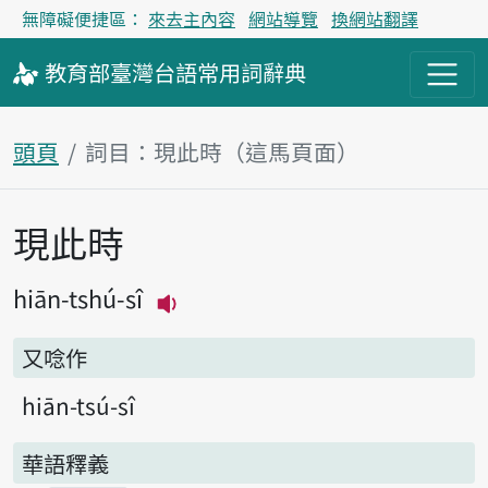
無障礙便捷區：
來去主內容
網站導覽
換網站翻譯
教育部
臺灣台語
常用詞
辭典
頭頁
詞目：現此時（這馬頁面）
現此時
主內容區
hiān-tshú-sî
播放主音讀hiān-tshú-sî
又唸作
hiān-tsú-sî
華語釋義