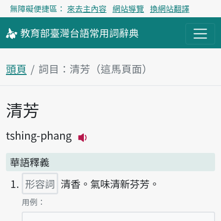
無障礙便捷區：
來去主內容
網站導覽
換網站翻譯
教育部
臺灣台語
常用詞
辭典
頭頁
詞目：清芳（這馬頁面）
清芳
主內容區
tshing-phang
播放主音讀tshing-phang
華語釋義
形容詞
清香。氣味清新芬芳。
第1項釋義的
用例：