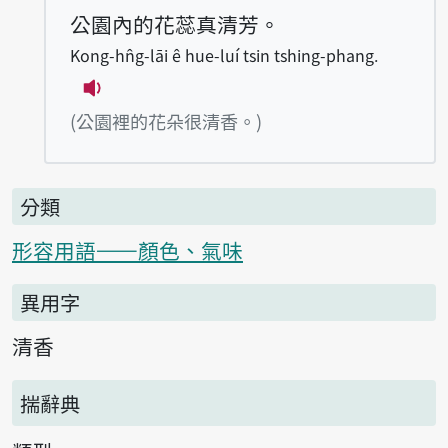
公園內的花蕊真清芳。
Kong-hn̂g-lāi ê hue-luí tsin tshing-phang.
播放例句Kong-hn̂g-lāi ê hue-luí tsin ts
(公園裡的花朵很清香。)
分類
形容用語——顏色、氣味
異用字
清香
揣辭典