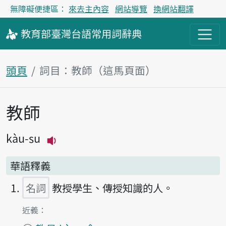
無障礙便捷區：
來去主內容
網站導覽
換網站翻譯
教育部
臺灣台語
常用詞
辭典
頭頁
詞目：教師（這馬頁面）
教師
主內容區
kàu-su
播放主音讀kàu-su
華語釋義
名詞
教授學生、傳授知識的人。
第1項釋義的
近義：