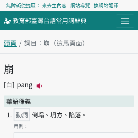
無障礙便捷區：
來去主內容
網站導覽
換網站翻譯
教育部
臺灣台語
常用詞
辭典
頭頁
詞目：崩（這馬頁面）
崩
主內容區
pang
白
播放主音讀pang
華語釋義
動詞
倒塌、坍方、陷落。
第1項釋義的
用例：