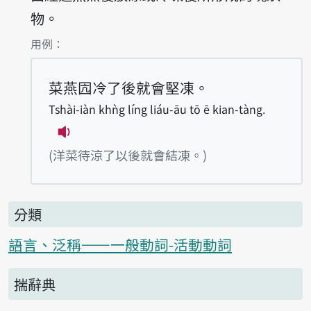
物。
第1項釋義的
用例：
菜燕囥冷了後就會堅凍。
Tshài-iàn khǹg líng liáu-āu tō ē kian-tàng.
播放例句Tshài-iàn khǹg líng liáu-āu tō 
(洋菜待涼了以後就會結凍。)
分類
語言、泛稱——一般動詞-活動動詞
揣辭典