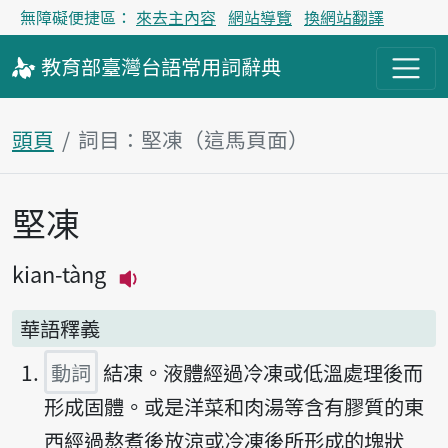
無障礙便捷區：
來去主內容
網站導覽
換網站翻譯
教育部
臺灣台語
常用詞
辭典
頭頁
詞目：堅凍（這馬頁面）
堅凍
主內容區
kian-tàng
播放主音讀kian-tàng
華語釋義
動詞
結凍。液體經過冷凍或低溫處理後而
形成固體。或是洋菜和肉湯等含有膠質的東
西經過熬煮後放涼或冷凍後所形成的塊狀