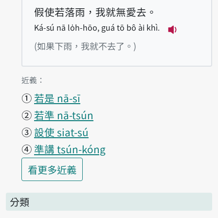
假使若落雨，我就無愛去。
Ká-sú nā lo̍h-hōo, guá tō bô ài khì.
播放例句Ká-sú
(如果下雨，我就不去了。)
第1項釋義的
近義：
①
若是 nā-sī
②
若準 nā-tsún
③
設使 siat-sú
④
準講 tsún-kóng
第1項釋義的
看更多
近義
分類