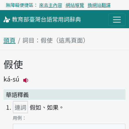
無障礙便捷區：
來去主內容
網站導覽
換網站翻譯
教育部
臺灣台語
常用詞
辭典
頭頁
詞目：假使（這馬頁面）
假使
主內容區
ká-sú
播放主音讀ká-sú
華語釋義
連詞
假如、如果。
第1項釋義的
用例：