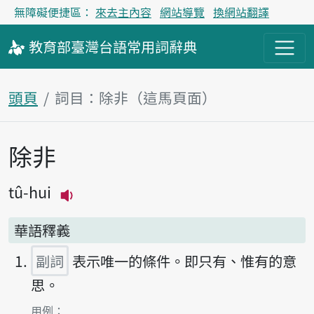
無障礙便捷區：
來去主內容
網站導覽
換網站翻譯
教育部
臺灣台語
常用詞
辭典
頭頁
詞目：除非（這馬頁面）
除非
主內容區
tû-hui
播放主音讀tû-hui
華語釋義
副詞
表示唯一的條件。即只有、惟有的意
思。
第1項釋義的
用例：