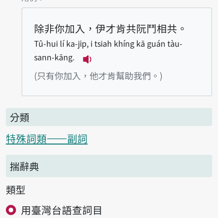
除非你加入，伊才肯共阮鬥相共。
Tû-hui lí ka-ji̍p, i tsiah khíng kā guán tàu-
sann-kāng.
播放例句Tû-hui lí ka-ji̍p, i tsi
(只有你加入，他才肯幫助我們。)
分類
特殊詞類——副詞
揣辭典
類型
用臺灣台語查詞目