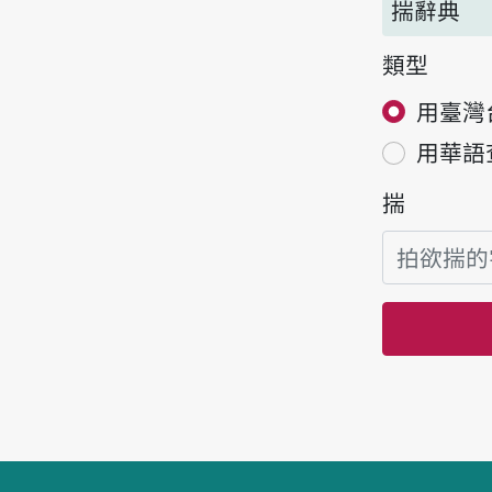
揣辭典
類型
用臺灣
用華語
揣