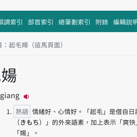
韻調索引
部首索引
總筆劃索引
附錄
編輯說
目：起毛婸（這馬頁面）
毛婸
 giang
播放主音讀khí-moo giang
熟語
情緒好、心情好。「起毛」是借自日
（きもち）」的外來語素，加上表示「爽快
「婸」。