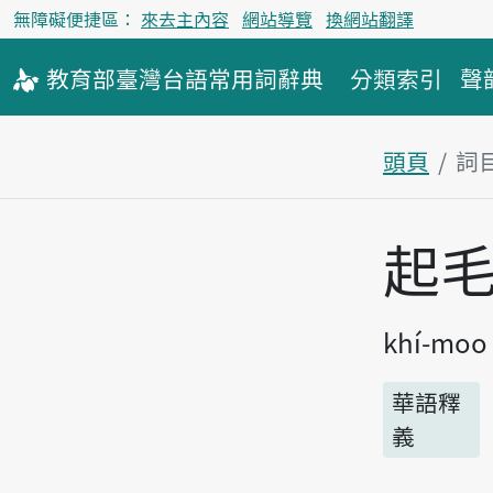
無障礙便捷區：
來去主內容
網站導覽
換網站翻譯
教育部
臺灣台語
常用詞
辭典
分類索引
聲
頭頁
詞
主內容區
起
khí-moo
華語釋
義