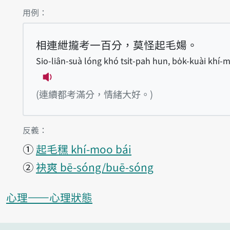
第1項釋義的
用例：
相連紲攏考一百分，莫怪起毛婸。
Sio-liân-suà lóng khó tsi̍t-pah hun, bo̍k-kuài khí-
播放例句Sio-liân-suà lóng khó tsi̍t-pa
(連續都考滿分，情緒大好。)
第1項釋義的
反義：
①
起毛䆀 khí-moo bái
②
袂爽 bē-sóng/buē-sóng
心理——心理狀態