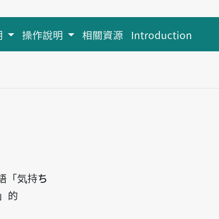
明
操作說明
相關資源
Introduction
語「気持ち
」的