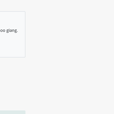
moo giang.
h hun, bo̍k-kuài khí-moo giang.