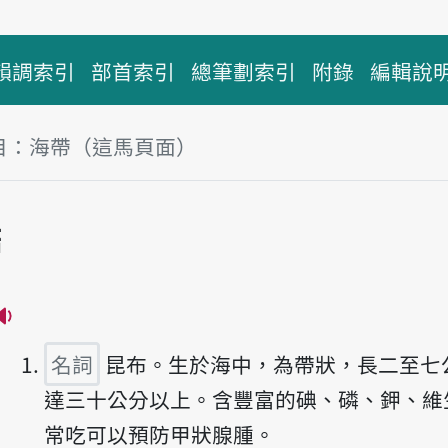
韻調索引
部首索引
總筆劃索引
附錄
編輯說
目：海帶（這馬頁面）
帶
播放主音讀hái-tuà
名詞
昆布。生於海中，為帶狀，長二至七
達三十公分以上。含豐富的碘、磷、鉀、維
常吃可以預防甲狀腺腫。