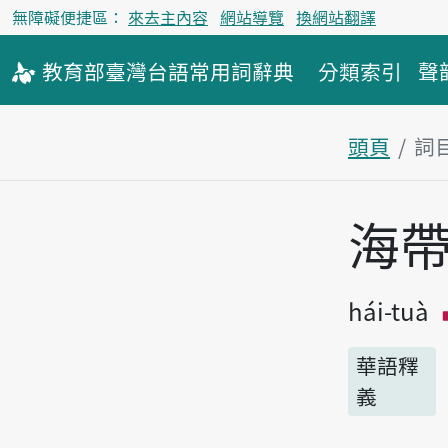
無障礙便捷區：
來去主內容
網站導覽
換網站翻譯
教育部
臺灣台語
常用詞
辭典
分類索引
聲
頭頁
詞
主內容區
海
hái-tuà
華語釋
義