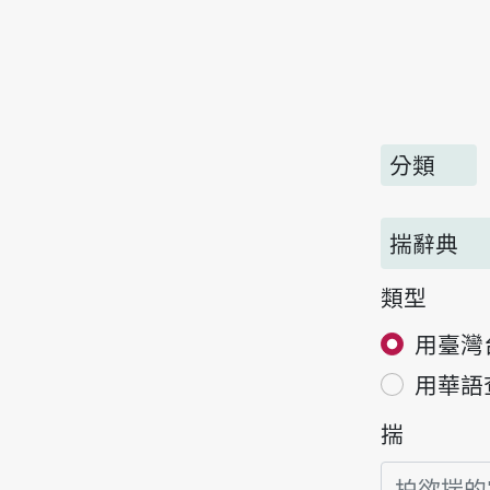
分類
揣辭典
類型
用臺灣
用華語
揣