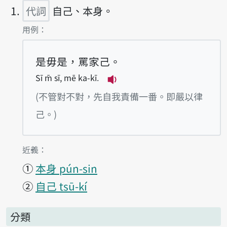
代詞
自己、本身。
第1項釋義的
用例：
是毋是，罵家己。
Sī m̄ sī, mē ka-kī.
播放例句Sī m̄ sī, mē ka-k
(不管對不對，先自我責備一番。即嚴以律
己。)
第1項釋義的
近義：
①
本身 pún-sin
②
自己 tsū-kí
分類