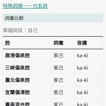
特殊詞類——代名詞
詞彙比較
詞彙比較表
華語詞目：自己
腔
詞彙
音讀
鹿港偏泉腔
家己
ka-kī
三峽偏泉腔
家己
ka-kī
臺北偏泉腔
家己
ka-kī
宜蘭偏漳腔
家己
ka-kī
臺南混合腔
家己
ka-kī