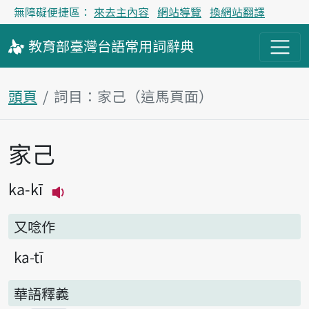
無障礙便捷區：
來去主內容
網站導覽
換網站翻譯
教育部
臺灣台語
常用詞
辭典
頭頁
詞目：家己（這馬頁面）
家己
主內容區
ka-kī
播放主音讀ka-kī
又唸作
ka-tī
華語釋義