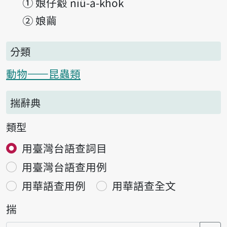
①
娘仔觳 niû-á-khok
②
娘繭
分類
動物——昆蟲類
揣辭典
類型
用臺灣台語查詞目
用臺灣台語查用例
用華語查用例
用華語查全文
揣