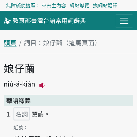
無障礙便捷區：
來去主內容
網站導覽
換網站翻譯
教育部
臺灣台語
常用詞
辭典
頭頁
詞目：娘仔繭（這馬頁面）
娘仔繭
主內容區
niû-á-kián
播放主音讀niû-á-kián
華語釋義
名詞
蠶繭。
第1項釋義的
近義：