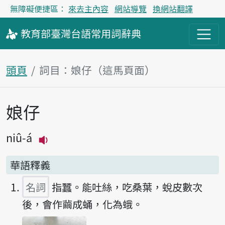
無障礙便捷區：
來去主內容
網站導覽
換網站翻譯
教育部
臺灣台語
常用詞
辭典
頭頁
詞目：娘仔（這馬頁面）
娘仔
主內容區
niû-á
播放主音讀niû-á
華語釋義
名詞
指蠶。能吐絲，吃桑葉，蛻皮數次
後，會作繭成蛹，化為蛾。