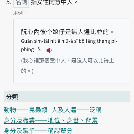
名詞
指女性的意中人。
第5項釋義的
用例：
阮心內彼个娘仔是無人通比並的。
Guán sim-lāi hit ê niû-á sī bô lâng thang pí-
phīng--ê.
播放例句Guán sim-lāi hit ê niû-á
(我心裡那個意中人，是沒人可以比得上
的。)
分類
動物——昆蟲類
人及人體——泛稱
身分及職業——地位、身世、背景
身分及職業——稱謂輩分