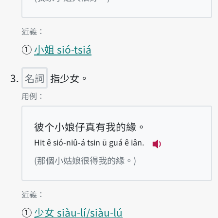
第2項釋義的
近義：
①
小姐 sió-tsiá
名詞
指少女。
第3項釋義的
用例：
彼个小娘仔真有我的緣。
Hit ê sió-niû-á tsin ū guá ê iân.
播放例句Hit ê si
(那個小姑娘很得我的緣。)
第3項釋義的
近義：
①
少女 siàu-lí/siàu-lú