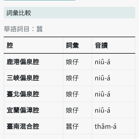
詞彙比較
詞彙比較表
華語詞目：蠶
腔
詞彙
音讀
鹿港偏泉腔
娘仔
niû-á
三峽偏泉腔
娘仔
niû-á
臺北偏泉腔
娘仔
niû-á
宜蘭偏漳腔
娘仔
niû-á
臺南混合腔
蠶仔
thâm-á