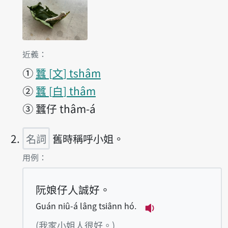
第1項釋義的
近義：
①
蠶
文
tshâm
②
蠶
白
thâm
③
蠶仔 thâm-á
名詞
舊時稱呼小姐。
第2項釋義的
用例：
阮娘仔人誠好。
Guán niû-á lâng tsiânn hó.
播放例句Guán niû-á
(我家小姐人很好。)