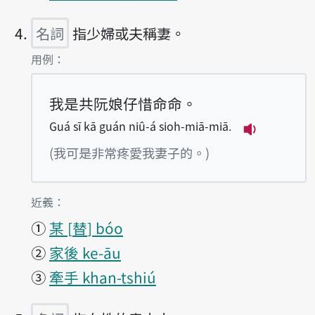
名詞
指少婦或夫稱妻。
第4項釋義的
用例：
我是共阮娘仔惜命命。
Guá sī kā guán niû-á sioh-miā-miā.
播放例句Guá 
(我可是非常疼愛我妻子的。)
第4項釋義的
近義：
①
某
替
bóo
②
家後 ke-āu
③
牽手 khan-tshiú