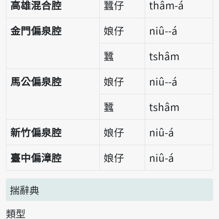
高雄混合腔
蠶仔
thâm-á
金門偏泉腔
娘仔
niû--á
蠶
tshâm
馬公偏泉腔
娘仔
niû--á
蠶
tshâm
新竹偏泉腔
娘仔
niû-á
臺中偏漳腔
娘仔
niû-á
揣辭典
類型