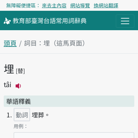
無障礙便捷區：
來去主內容
網站導覽
換網站翻譯
教育部
臺灣台語
常用詞
辭典
頭頁
詞目：埋（這馬頁面）
埋
主內容區
替
tâi
播放主音讀tâi
華語釋義
動詞
埋葬。
第1項釋義的
用例：