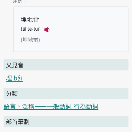
第2項釋義的
用例：
埋地雷
tâi tē-luî
播放例句tâi tē-luî
(埋地雷)
又見音
埋 bâi
分類
語言、泛稱——一般動詞-行為動詞
部首筆劃