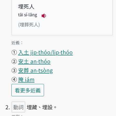
埋死人
tâi sí-lâng
播放例句tâi sí-lâng
(埋葬死人)
第1項釋義的
近義：
①
入土 ji̍p-thóo/li̍p-thóo
②
安土 an-thóo
③
安葬 an-tsòng
④
掩 iám
第1項釋義的
看更多
近義
動詞
埋藏、埋設。