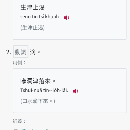
生津止渴
senn tin tsí khuah
播放例句senn tin tsí kh
(生津止渴)
動詞
滴。
第2項釋義的
用例：
喙瀾津落來。
Tshuì-nuā tin--lo̍h-lâi.
播放例句Tshuì-nuā tin-
(口水滴下來。)
第2項釋義的
近義：