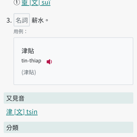
①
垂
文
suî
名詞
薪水。
第3項釋義的
用例：
津貼
tin-thiap
播放例句tin-thiap
(津貼)
又見音
津
文
tsin
分類