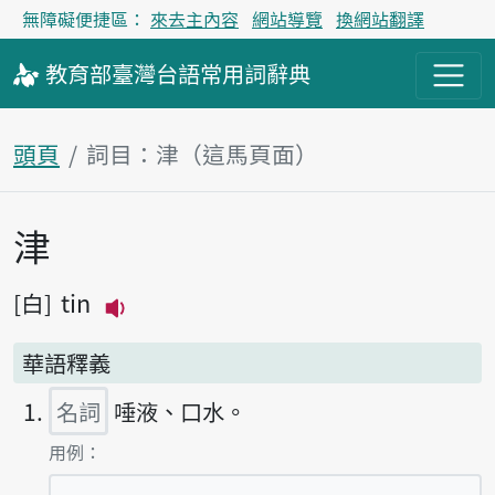
無障礙便捷區：
來去主內容
網站導覽
換網站翻譯
教育部
臺灣台語
常用詞
辭典
頭頁
詞目：津（這馬頁面）
津
主內容區
tin
白
播放主音讀tin
華語釋義
名詞
唾液、口水。
第1項釋義的
用例：