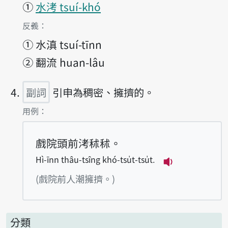
①
水洘 tsuí-khó
第3項釋義的
反義：
①
水滇 tsuí-tīnn
②
翻流 huan-lâu
副詞
引申為稠密、擁擠的。
第4項釋義的
用例：
戲院頭前洘秫秫。
Hì-īnn thâu-tsîng khó-tsu̍t-tsu̍t.
播放例句Hì-īnn 
(戲院前人潮擁擠。)
分類