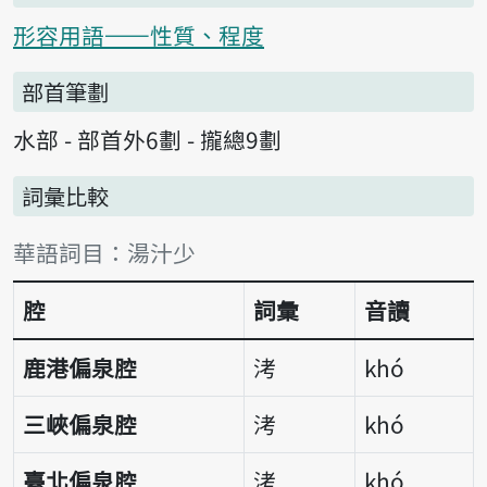
形容用語——性質、程度
部首筆劃
水部 - 部首外6劃 - 攏總9劃
詞彙比較
詞彙比較表
華語詞目：湯汁少
腔
詞彙
音讀
鹿港偏泉腔
洘
khó
三峽偏泉腔
洘
khó
臺北偏泉腔
洘
khó