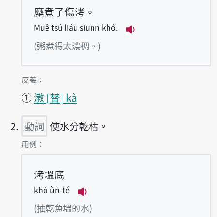
糜煮了傷洘。
Muê tsú liáu siunn khó.
播放例句Muê tsú liáu
(粥煮得太濃稠。)
第1項釋義的
反義：
①
漖
替
kà
動詞
使水分乾枯。
第2項釋義的
用例：
洘塭底
khó ùn-té
播放例句khó ùn-té
(抽乾魚塭的水)