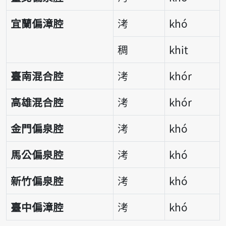
宜蘭偏漳腔
洘
khó
稠
khit
臺南混合腔
洘
khór
高雄混合腔
洘
khór
金門偏泉腔
洘
khó
馬公偏泉腔
洘
khó
新竹偏泉腔
洘
khó
臺中偏漳腔
洘
khó