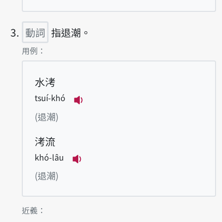
動詞
指退潮。
第3項釋義的
用例：
水洘
tsuí-khó
播放例句tsuí-khó
(退潮)
洘流
khó-lâu
播放例句khó-lâu
(退潮)
第3項釋義的
近義：