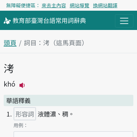
無障礙便捷區：
來去主內容
網站導覽
換網站翻譯
教育部
臺灣台語
常用詞
辭典
頭頁
詞目：洘（這馬頁面）
洘
主內容區
khó
播放主音讀khó
華語釋義
形容詞
液體濃、稠。
第1項釋義的
用例：