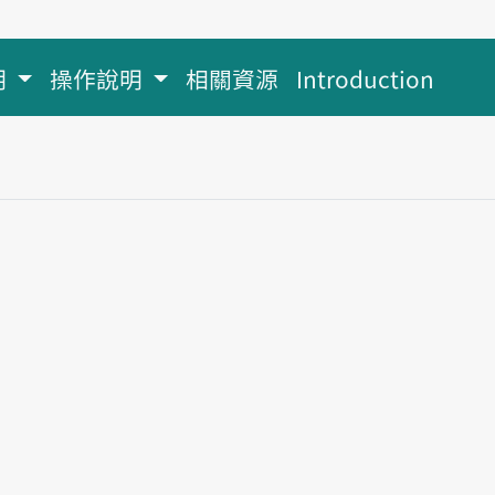
明
操作說明
相關資源
Introduction