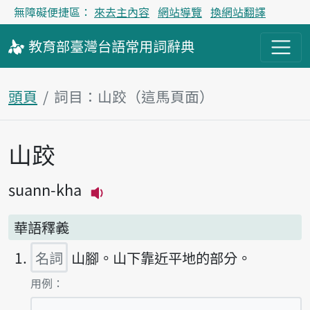
無障礙便捷區：
來去主內容
網站導覽
換網站翻譯
教育部
臺灣台語
常用詞
辭典
頭頁
詞目：山跤（這馬頁面）
山跤
主內容區
suann-kha
播放主音讀suann-kha
華語釋義
名詞
山腳。山下靠近平地的部分。
第1項釋義的
用例：