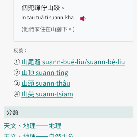
𪜶兜蹛佇山跤。
In tau tuà tī suann-kha.
播放例句In tau tuà t
(他們家住在山腳下。)
第1項釋義的
反義：
①
山尾溜 suann-bué-liu/suann-bé-liu
②
山頂 suann-tíng
③
山頭 suann-thâu
④
山尖 suann-tsiam
分類
天文、地理——地理
天文、地理——自然現象